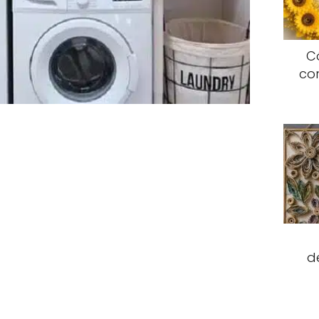
C
co
d