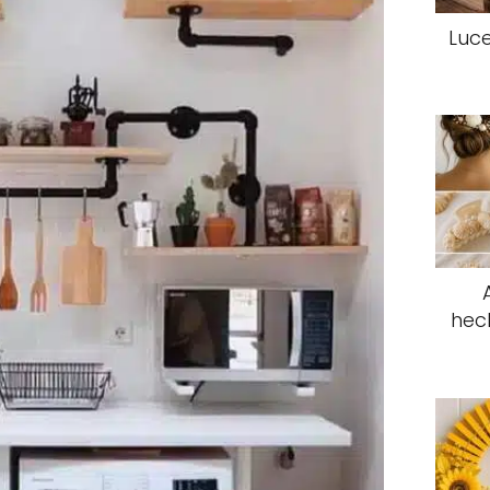
Luce
hec