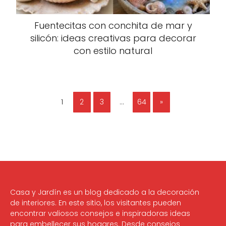
Fuentecitas con conchita de mar y
silicón: ideas creativas para decorar
con estilo natural
1
2
3
…
64
»
Casa y Jardín es un blog dedicado a la decoración
de interiores. En este sitio, los visitantes pueden
encontrar valiosos consejos e inspiradoras ideas
para embellecer sus hogares. Desde consejos