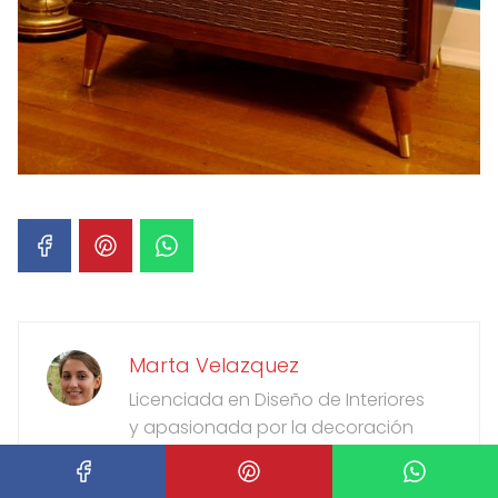
Marta Velazquez
Licenciada en Diseño de Interiores
y apasionada por la decoración
del hogar y los proyectos DIY.
Colaboradora en destacadas