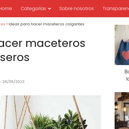
Home
Categorias
Sobre nosotros
Transparen
res
Ideas para hacer maceteros colgantes
hacer maceteros
seros
B
I
o: 26/05/2023