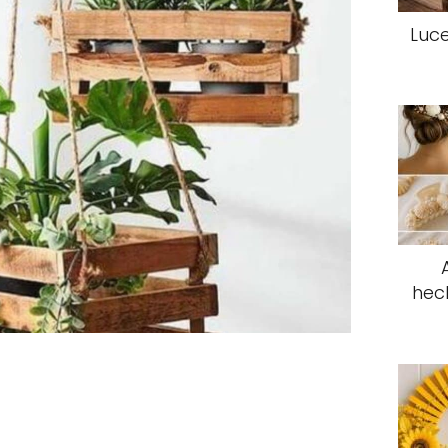
Luce
hec