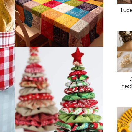
Luce
hec