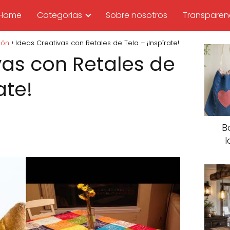
Home
Categorias
Sobre nosotros
Transparen
ión
Ideas Creativas con Retales de Tela – ¡Inspírate!
vas con Retales de
ate!
B
I