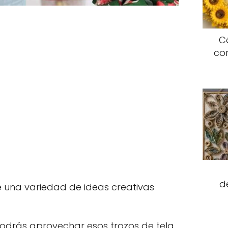
C
co
d
é una variedad de ideas creativas
odrás aprovechar esos trozos de tela