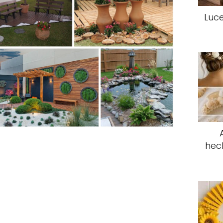
Luce
hec