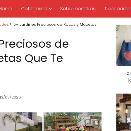
Home
Categorias
Sobre nosotros
Transparen
dades
15+ Jardínes Preciosos de Rocas y Macetas
 Preciosos de
etas Que Te
B
I
 13/03/2026