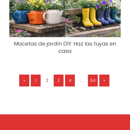
Macetas de jardín DIY: Haz las tuyas en
casa
«
1
2
3
4
…
64
»