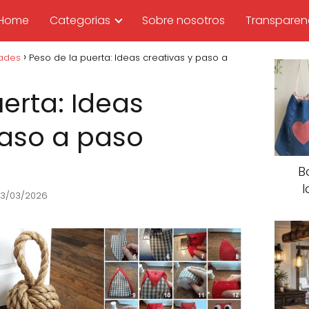
Home
Categorias
Sobre nosotros
Transparen
dades
Peso de la puerta: Ideas creativas y paso a
erta: Ideas
paso a paso
B
I
 13/03/2026