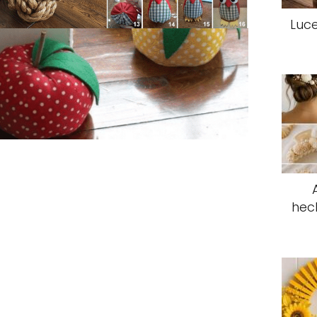
Luce
hec