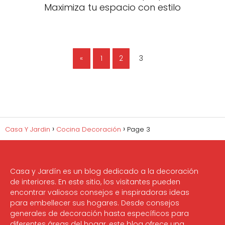
Maximiza tu espacio con estilo
«
1
2
3
Casa Y Jardin
Cocina Decoración
Page 3
Casa y Jardín es un blog dedicado a la decoración
de interiores. En este sitio, los visitantes pueden
encontrar valiosos consejos e inspiradoras ideas
para embellecer sus hogares. Desde consejos
generales de decoración hasta específicos para
diferentes áreas del hogar, este blog ofrece una