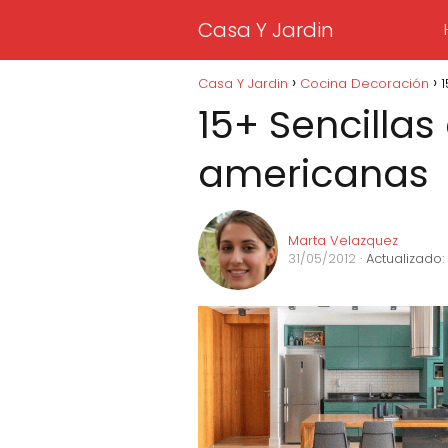
Casa Y Jardin
Casa Y Jardin
Cocina Decoración
1
15+ Sencillas
americanas
Marta Velazquez
31/05/2012
· Actualizado