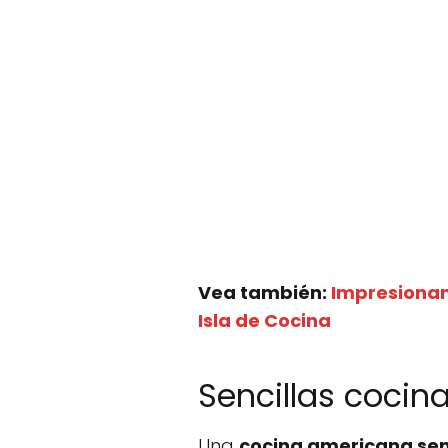
Vea también:
Impresionan
Isla de Cocina
Sencillas coci
Una
cocina americana sen