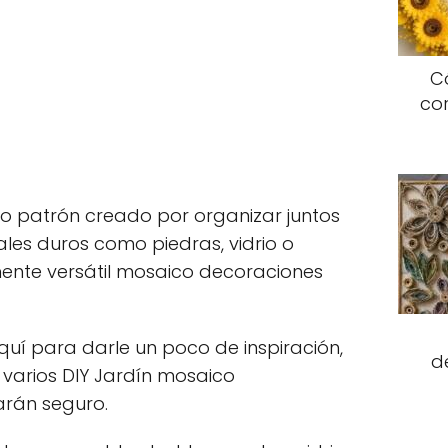
C
co
o patrón creado por organizar juntos
les duros como piedras, vidrio o
mente versátil mosaico decoraciones
í para darle un poco de inspiración,
d
varios DIY Jardín mosaico
arán seguro.