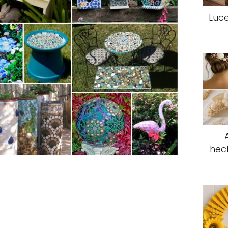
Luce
hec