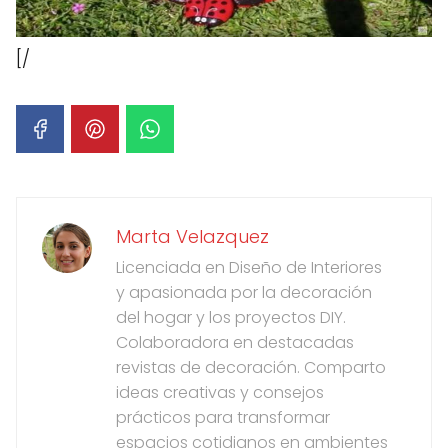
[/
Marta Velazquez
Licenciada en Diseño de Interiores
y apasionada por la decoración
del hogar y los proyectos DIY.
Colaboradora en destacadas
revistas de decoración. Comparto
ideas creativas y consejos
prácticos para transformar
espacios cotidianos en ambientes